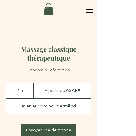
Massage classique
thérapeutique
Réservé aux femmes.
À
partir
1 h
1
À partir de 60 CHF
de
60
francs
suisses
Avenue Cardinal-Mermillod
Envoyer une demande